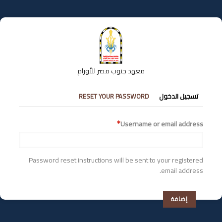
تجاوز
إلى
المحتوى
الرئيسي
معهد جنوب مصر للأورام
التبويبات
تسجيل الدخول
RESET YOUR PASSWORD
الأساسية
Username or email address
Password reset instructions will be sent to your registered
email address.