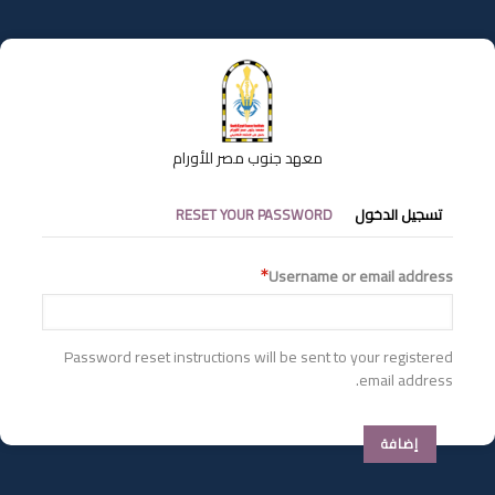
تجاوز
إلى
المحتوى
الرئيسي
معهد جنوب مصر للأورام
التبويبات
تسجيل الدخول
RESET YOUR PASSWORD
الأساسية
Username or email address
Password reset instructions will be sent to your registered
email address.