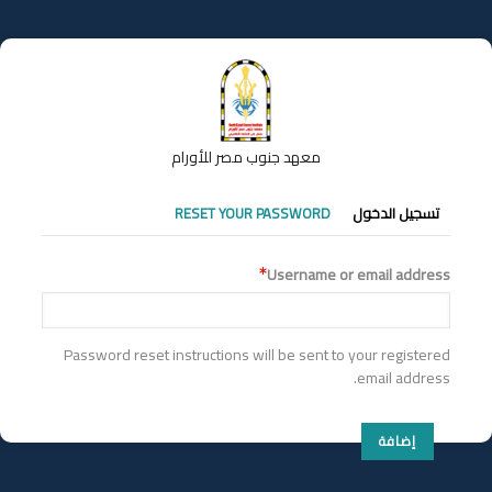
تجاوز
إلى
المحتوى
الرئيسي
معهد جنوب مصر للأورام
التبويبات
تسجيل الدخول
RESET YOUR PASSWORD
الأساسية
Username or email address
Password reset instructions will be sent to your registered
email address.