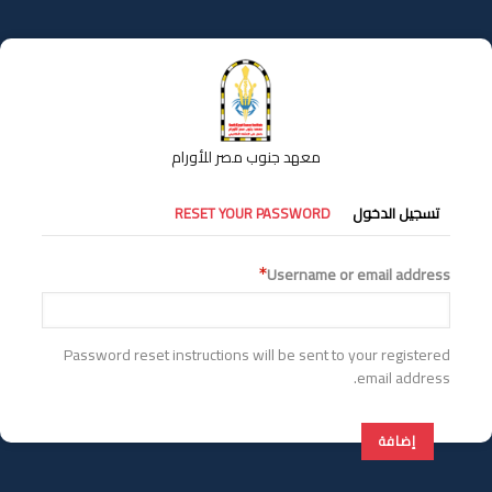
تجاوز
إلى
المحتوى
الرئيسي
معهد جنوب مصر للأورام
التبويبات
تسجيل الدخول
RESET YOUR PASSWORD
الأساسية
Username or email address
Password reset instructions will be sent to your registered
email address.