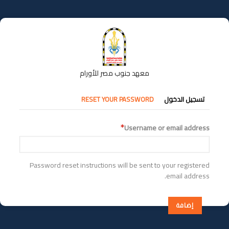
تجاوز
إلى
المحتوى
الرئيسي
معهد جنوب مصر للأورام
التبويبات
تسجيل الدخول
RESET YOUR PASSWORD
الأساسية
Username or email address
Password reset instructions will be sent to your registered
email address.