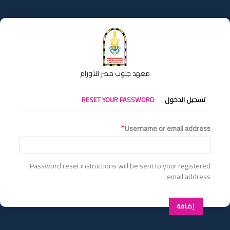
تجاوز
إلى
المحتوى
الرئيسي
معهد جنوب مصر للأورام
التبويبات
تسجيل الدخول
RESET YOUR PASSWORD
الأساسية
Username or email address
Password reset instructions will be sent to your registered
email address.