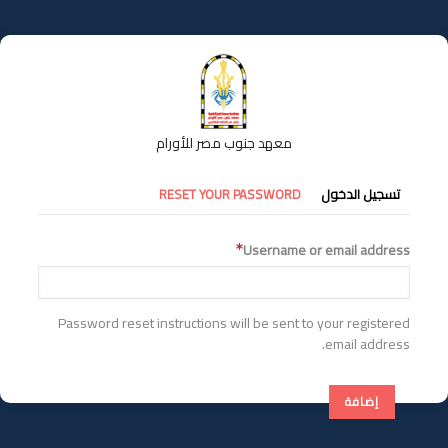
تجاوز
إلى
المحتوى
الرئيسي
معهد جنوب مصر للأورام
التبويبات
تسجيل الدخول
RESET YOUR PASSWORD
الأساسية
Username or email address
Password reset instructions will be sent to your registered
email address.