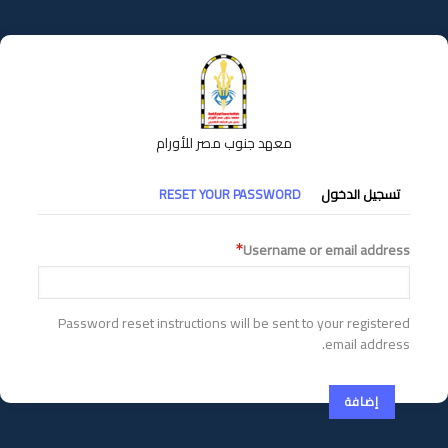
تجاوز
إلى
المحتوى
الرئيسي
معهد جنوب مصر للأورام
التبويبات
تسجيل الدخول
RESET YOUR PASSWORD
الأساسية
Username or email address
Password reset instructions will be sent to your registered
email address.