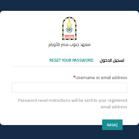
تجاوز
إلى
المحتوى
الرئيسي
معهد جنوب مصر للأورام
التبويبات
تسجيل الدخول
RESET YOUR PASSWORD
الأساسية
Username or email address
Password reset instructions will be sent to your registered
email address.