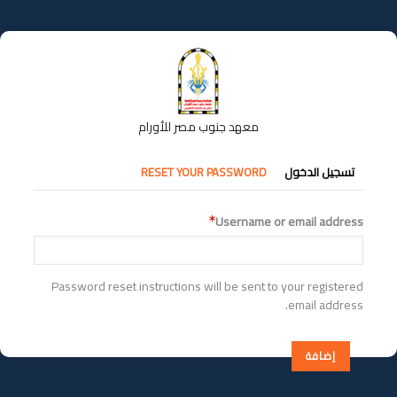
تجاوز
إلى
المحتوى
الرئيسي
معهد جنوب مصر للأورام
التبويبات
تسجيل الدخول
RESET YOUR PASSWORD
الأساسية
Username or email address
Password reset instructions will be sent to your registered
email address.