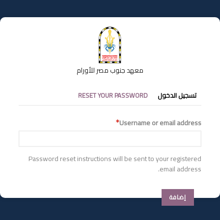
تجاوز
إلى
المحتوى
الرئيسي
معهد جنوب مصر للأورام
التبويبات
تسجيل الدخول
RESET YOUR PASSWORD
الأساسية
Username or email address
Password reset instructions will be sent to your registered
email address.