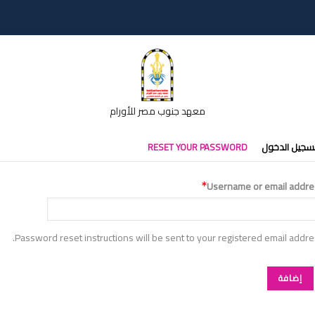
معهد جنوب مصر للأورام
تبويبات
سجيل الدخول
RESET YOUR PASSWORD
أساسية
Username or email addre
Password reset instructions will be sent to your registered email addre