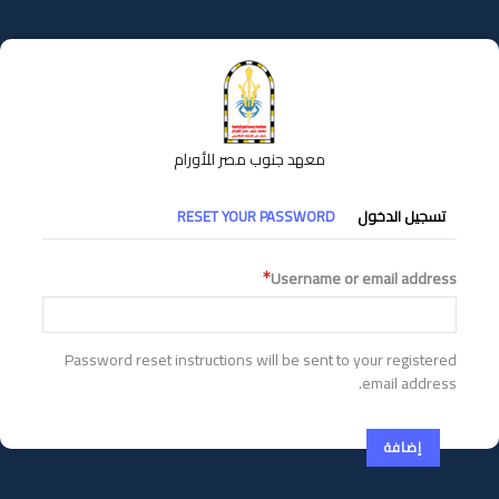
تجاوز
إلى
المحتوى
الرئيسي
معهد جنوب مصر للأورام
التبويبات
تسجيل الدخول
RESET YOUR PASSWORD
الأساسية
Username or email address
Password reset instructions will be sent to your registered
email address.