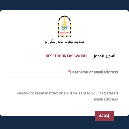
تجاوز
إلى
المحتوى
الرئيسي
معهد جنوب مصر للأورام
التبويبات
تسجيل الدخول
RESET YOUR PASSWORD
الأساسية
Username or email address
Password reset instructions will be sent to your registered
email address.