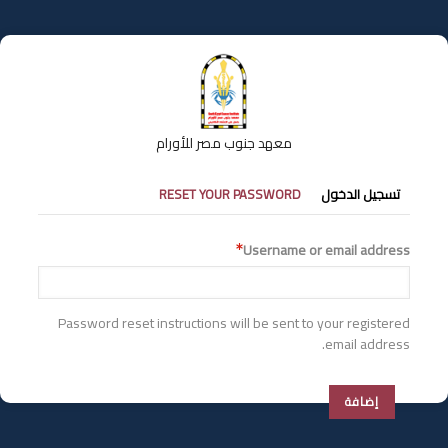
تجاوز
إلى
المحتوى
الرئيسي
معهد جنوب مصر للأورام
التبويبات
تسجيل الدخول
RESET YOUR PASSWORD
الأساسية
Username or email address
Password reset instructions will be sent to your registered
email address.