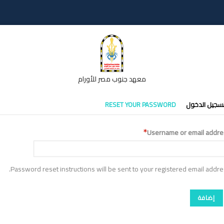
معهد جنوب مصر للأورام
تبويبات
سجيل الدخول
RESET YOUR PASSWORD
أساسية
Username or email addre
Password reset instructions will be sent to your registered email addre