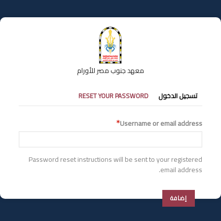
تجاوز
إلى
المحتوى
الرئيسي
معهد جنوب مصر للأورام
التبويبات
تسجيل الدخول
RESET YOUR PASSWORD
الأساسية
Username or email address
Password reset instructions will be sent to your registered
email address.