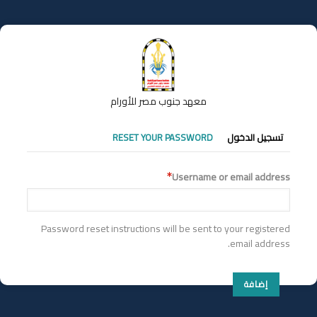
تجاوز
إلى
المحتوى
الرئيسي
معهد جنوب مصر للأورام
التبويبات
تسجيل الدخول
RESET YOUR PASSWORD
الأساسية
Username or email address
Password reset instructions will be sent to your registered
email address.