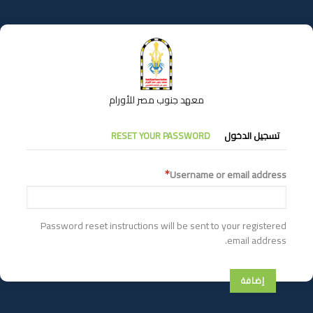
تجاوز
إلى
المحتوى
الرئيسي
معهد جنوب مصر للأورام
التبويبات
تسجيل الدخول
RESET YOUR PASSWORD
الأساسية
Username or email address
Password reset instructions will be sent to your registered
email address.