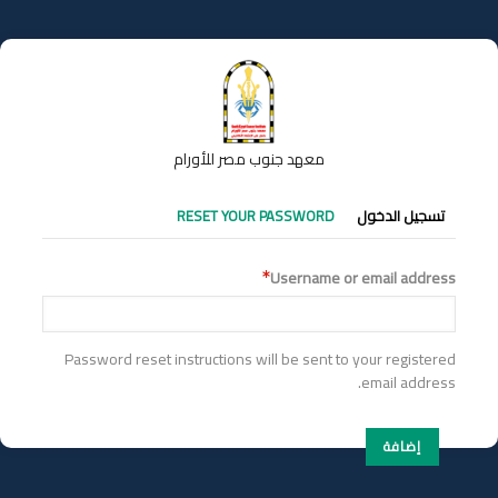
تجاوز
إلى
المحتوى
الرئيسي
معهد جنوب مصر للأورام
التبويبات
تسجيل الدخول
RESET YOUR PASSWORD
الأساسية
Username or email address
Password reset instructions will be sent to your registered
email address.