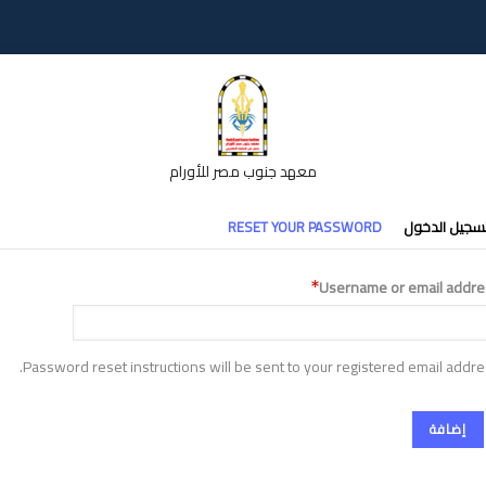
معهد جنوب مصر للأورام
تبويبات
سجيل الدخول
RESET YOUR PASSWORD
أساسية
Username or email addre
Password reset instructions will be sent to your registered email addre