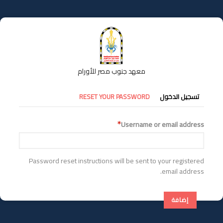
تجاوز
إلى
المحتوى
الرئيسي
معهد جنوب مصر للأورام
التبويبات
تسجيل الدخول
RESET YOUR PASSWORD
الأساسية
Username or email address
Password reset instructions will be sent to your registered
email address.