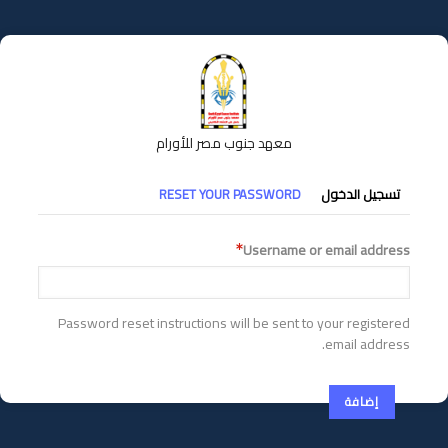
تجاوز
إلى
المحتوى
الرئيسي
معهد جنوب مصر للأورام
التبويبات
تسجيل الدخول
RESET YOUR PASSWORD
الأساسية
Username or email address
Password reset instructions will be sent to your registered
email address.