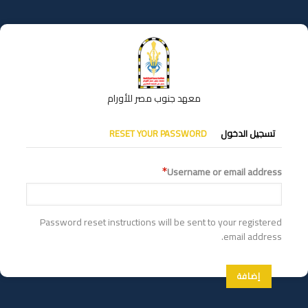
تجاوز
إلى
المحتوى
الرئيسي
معهد جنوب مصر للأورام
التبويبات
تسجيل الدخول
RESET YOUR PASSWORD
الأساسية
Username or email address
Password reset instructions will be sent to your registered
email address.