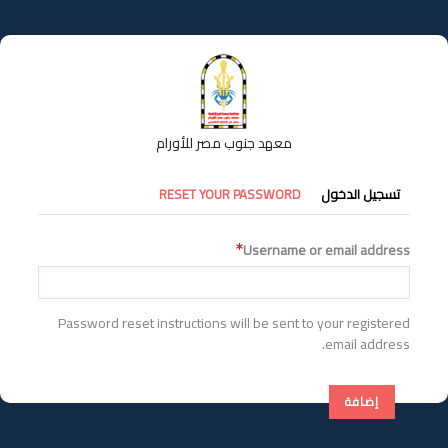
تجاوز
إلى
المحتوى
الرئيسي
معهد جنوب مصر للأورام
التبويبات
تسجيل الدخول
RESET YOUR PASSWORD
الأساسية
Username or email address
Password reset instructions will be sent to your registered
email address.