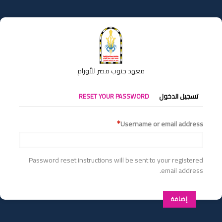
تجاوز
إلى
المحتوى
الرئيسي
معهد جنوب مصر للأورام
التبويبات
تسجيل الدخول
RESET YOUR PASSWORD
الأساسية
Username or email address
Password reset instructions will be sent to your registered
email address.