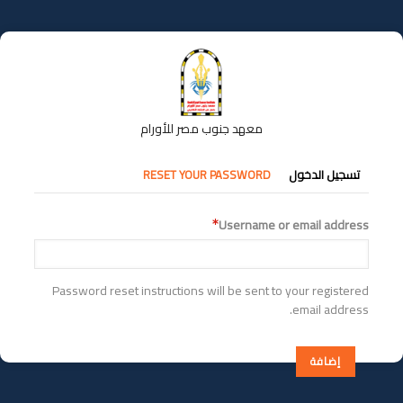
تجاوز
إلى
المحتوى
الرئيسي
معهد جنوب مصر للأورام
التبويبات
تسجيل الدخول
RESET YOUR PASSWORD
الأساسية
Username or email address
Password reset instructions will be sent to your registered
email address.