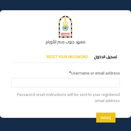
تجاوز
إلى
المحتوى
الرئيسي
معهد جنوب مصر للأورام
التبويبات
تسجيل الدخول
RESET YOUR PASSWORD
الأساسية
Username or email address
Password reset instructions will be sent to your registered
email address.