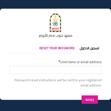
تجاوز
إلى
المحتوى
الرئيسي
معهد جنوب مصر للأورام
التبويبات
تسجيل الدخول
RESET YOUR PASSWORD
الأساسية
Username or email address
Password reset instructions will be sent to your registered
email address.