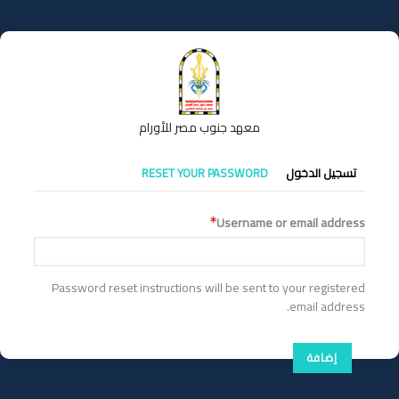
تجاوز
إلى
المحتوى
الرئيسي
معهد جنوب مصر للأورام
التبويبات
تسجيل الدخول
RESET YOUR PASSWORD
الأساسية
Username or email address
Password reset instructions will be sent to your registered
email address.