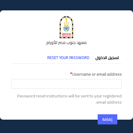
تجاوز
إلى
المحتوى
الرئيسي
معهد جنوب مصر للأورام
التبويبات
تسجيل الدخول
RESET YOUR PASSWORD
الأساسية
Username or email address
Password reset instructions will be sent to your registered
email address.