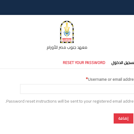
معهد جنوب مصر للأورام
تبويبات
سجيل الدخول
RESET YOUR PASSWORD
أساسية
Username or email addre
Password reset instructions will be sent to your registered email addre