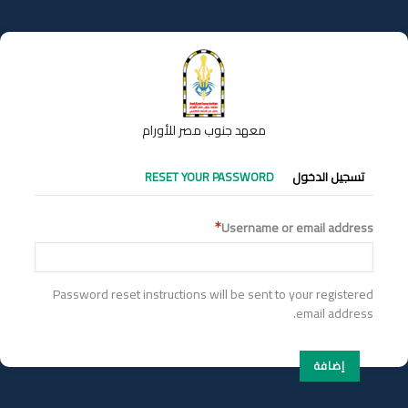
تجاوز
إلى
المحتوى
الرئيسي
معهد جنوب مصر للأورام
التبويبات
تسجيل الدخول
RESET YOUR PASSWORD
الأساسية
Username or email address
Password reset instructions will be sent to your registered
email address.