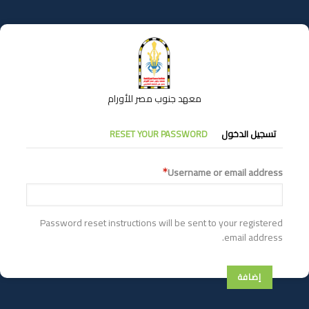
تجاوز
إلى
المحتوى
الرئيسي
معهد جنوب مصر للأورام
التبويبات
تسجيل الدخول
RESET YOUR PASSWORD
الأساسية
Username or email address
Password reset instructions will be sent to your registered
email address.