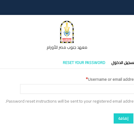
معهد جنوب مصر للأورام
تبويبات
سجيل الدخول
RESET YOUR PASSWORD
أساسية
Username or email addre
Password reset instructions will be sent to your registered email addre