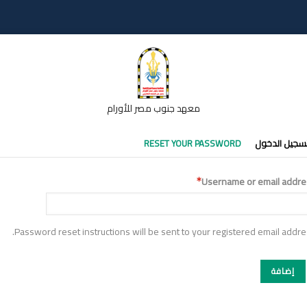
معهد جنوب مصر للأورام
تبويبات
سجيل الدخول
RESET YOUR PASSWORD
أساسية
Username or email addre
Password reset instructions will be sent to your registered email addre