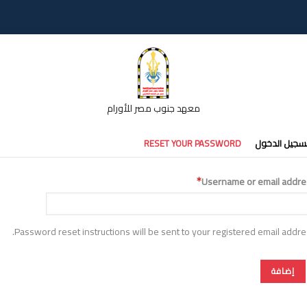
معهد جنوب مصر للأورام
تبويبات
سجيل الدخول
RESET YOUR PASSWORD
أساسية
Username or email addre
Password reset instructions will be sent to your registered email addre