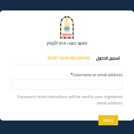
تجاوز
إلى
المحتوى
الرئيسي
معهد جنوب مصر للأورام
التبويبات
تسجيل الدخول
RESET YOUR PASSWORD
الأساسية
Username or email address
Password reset instructions will be sent to your registered
email address.