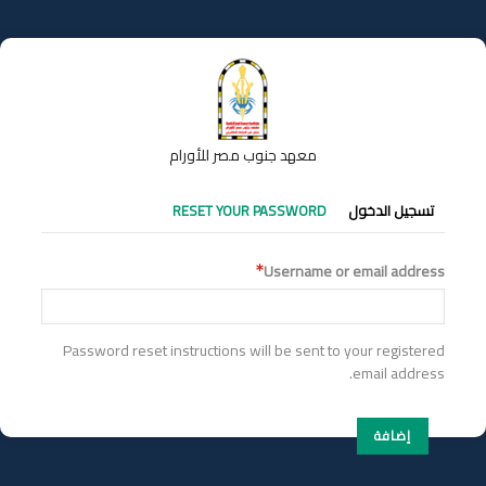
تجاوز
إلى
المحتوى
الرئيسي
معهد جنوب مصر للأورام
التبويبات
تسجيل الدخول
RESET YOUR PASSWORD
الأساسية
Username or email address
Password reset instructions will be sent to your registered
email address.