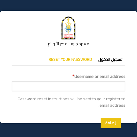
تجاوز
إلى
المحتوى
الرئيسي
معهد جنوب مصر للأورام
التبويبات
تسجيل الدخول
RESET YOUR PASSWORD
الأساسية
Username or email address
Password reset instructions will be sent to your registered
email address.