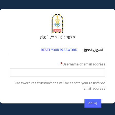
تجاوز
إلى
المحتوى
الرئيسي
معهد جنوب مصر للأورام
التبويبات
تسجيل الدخول
RESET YOUR PASSWORD
الأساسية
Username or email address
Password reset instructions will be sent to your registered
email address.