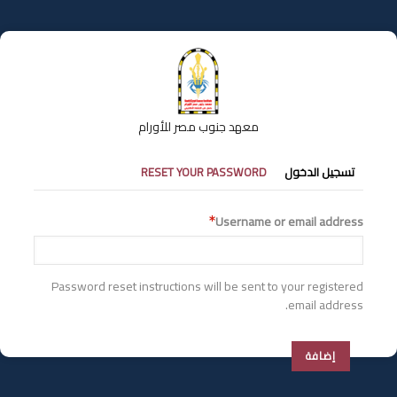
تجاوز
إلى
المحتوى
الرئيسي
معهد جنوب مصر للأورام
التبويبات
تسجيل الدخول
RESET YOUR PASSWORD
الأساسية
Username or email address
Password reset instructions will be sent to your registered
email address.