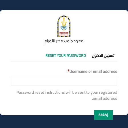
تجاوز
إلى
المحتوى
الرئيسي
معهد جنوب مصر للأورام
التبويبات
تسجيل الدخول
RESET YOUR PASSWORD
الأساسية
Username or email address
Password reset instructions will be sent to your registered
email address.