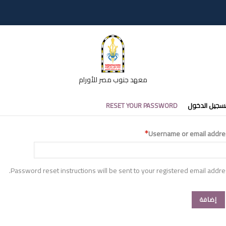
معهد جنوب مصر للأورام
تبويبات
سجيل الدخول
RESET YOUR PASSWORD
أساسية
Username or email addre
Password reset instructions will be sent to your registered email addre