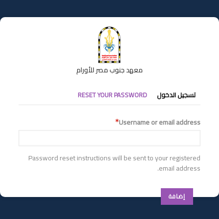
تجاوز
إلى
المحتوى
الرئيسي
معهد جنوب مصر للأورام
التبويبات
تسجيل الدخول
RESET YOUR PASSWORD
الأساسية
Username or email address
Password reset instructions will be sent to your registered
email address.