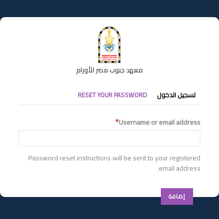
تجاوز
إلى
المحتوى
الرئيسي
معهد جنوب مصر للأورام
التبويبات
تسجيل الدخول
RESET YOUR PASSWORD
الأساسية
Username or email address
Password reset instructions will be sent to your registered
email address.