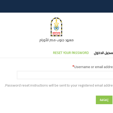
معهد جنوب مصر للأورام
تبويبات
سجيل الدخول
RESET YOUR PASSWORD
أساسية
Username or email addre
Password reset instructions will be sent to your registered email addre