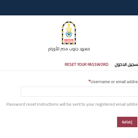
معهد جنوب مصر للأورام
تبويبات
سجيل الدخول
RESET YOUR PASSWORD
أساسية
Username or email addre
Password reset instructions will be sent to your registered email addre