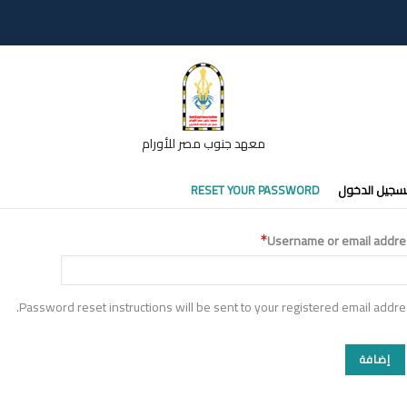
معهد جنوب مصر للأورام
تبويبات
سجيل الدخول
RESET YOUR PASSWORD
أساسية
Username or email addre
Password reset instructions will be sent to your registered email addre