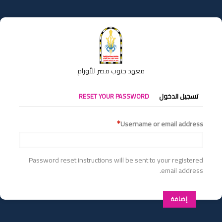
تجاوز
إلى
المحتوى
الرئيسي
معهد جنوب مصر للأورام
التبويبات
تسجيل الدخول
RESET YOUR PASSWORD
الأساسية
Username or email address
Password reset instructions will be sent to your registered
email address.